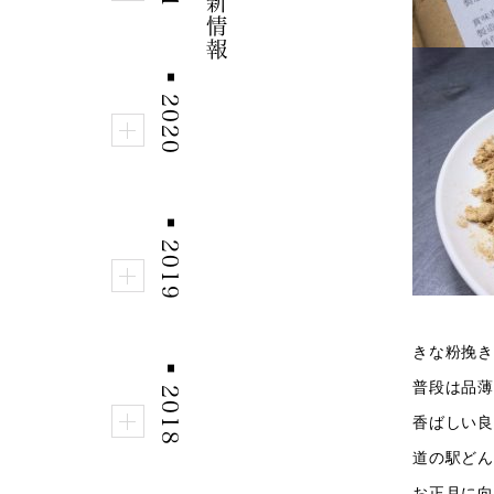
■
2020
■
2019
きな粉挽き
■
2018
普段は品薄
香ばしい良
道の駅どん
お正月に向