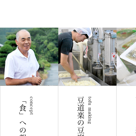
「食」への想い
concept
豆道楽の豆腐づくり
tofu making