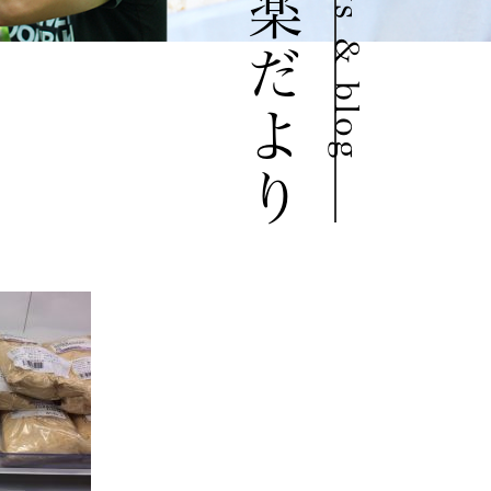
豆道楽だより
news & blog