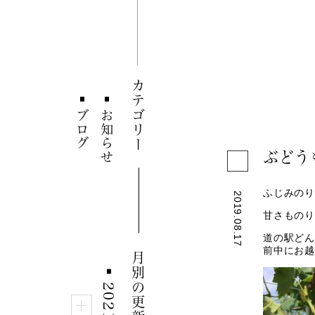
カテゴリー
■
■
ブログ
お知らせ
ぶどう
ふじみのり
2019.08.17
甘さものり
道の駅どん
前中にお越
月別の更新情報
■
2021