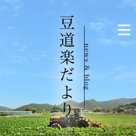
豆道楽だより
news & blog