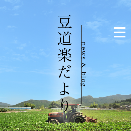
豆道楽だより
news & blog