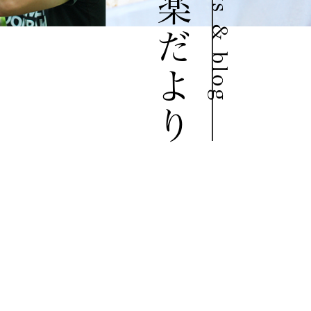
豆道楽だより
news & blog