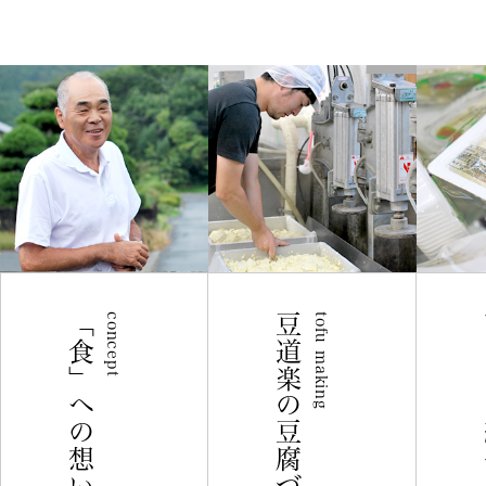
「食」への想い
concept
豆道楽の豆腐づくり
tofu making