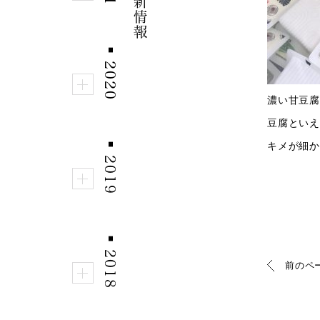
■
2020
濃い甘豆腐
豆腐といえ
キメが細か
■
2019
■
2018
前のペ