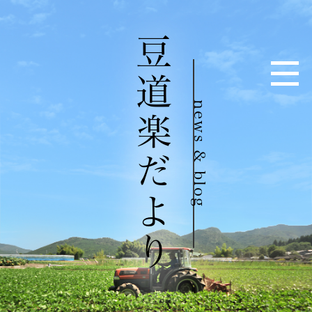
豆道楽だより
news & blog