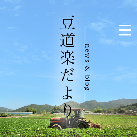
豆道楽だより
news & blog