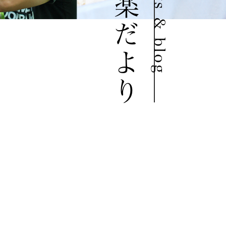
豆道楽だより
news & blog