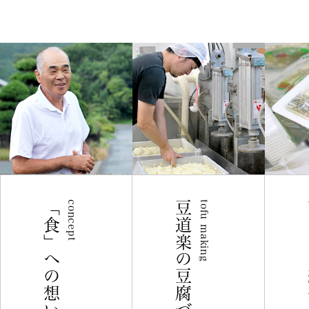
「食」への想い
concept
豆道楽の豆腐づくり
tofu making